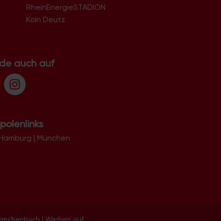
RheinEnergieSTADION
Köln Deutz
.de auch auf
polenlinks
Hamburg
|
München
ranchenbuch
|
Werben auf