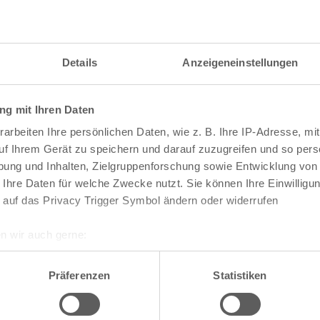
Details
Anzeigeneinstellungen
g mit Ihren Daten
arbeiten Ihre persönlichen Daten, wie z. B. Ihre IP-Adresse, mit
uf Ihrem Gerät zu speichern und darauf zuzugreifen und so pers
ung und Inhalten, Zielgruppenforschung sowie Entwicklung von
 Ihre Daten für welche Zwecke nutzt. Sie können Ihre Einwilligun
 auf das Privacy Trigger Symbol ändern oder widerrufen
n wir auch gerne:
re geografische Lage erfassen, welche bis auf einige Meter gen
te die Darstellung des RVR-Kartenwerks
Stadtpla
es Scannen nach bestimmten Merkmalen (Fingerprinting) identifi
Präferenzen
Statistiken
-Karte mit vielen weiteren Details wie z.B. Hausn
ie Ihre persönlichen Daten verarbeitet werden, und legen Sie I