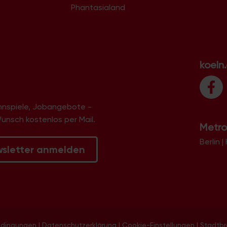
Phantasialand
koeln
innspiele, Jobangebote -
Wunsch kostenlos per Mail.
Metro
Berlin
|
wsletter anmelden
edingungen
|
Datenschutzerklärung
|
Cookie-Einstellungen
|
Stadtb