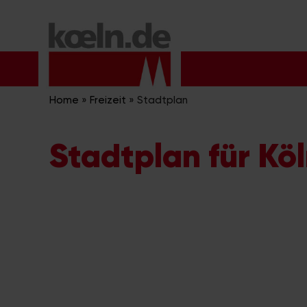
Zum
Inhalt
springen
Home
»
Freizeit
»
Stadtplan
Stadtplan für Kö