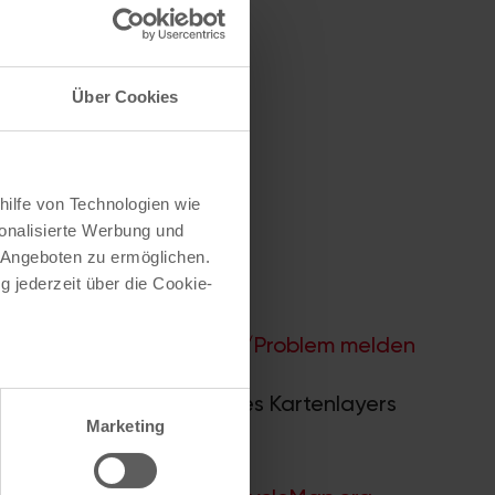
Über Cookies
hilfe von Technologien wie
onalisierte Werbung und
 Angeboten zu ermöglichen.
g jederzeit über die Cookie-
Hilfe
–
Legende
–
Fehler/Problem melden
au sein können
nwerk 2.0
. Bei Auswahl des Kartenlayers
zieren
Marketing
ummern.
hre Präferenzen im
Abschnitt