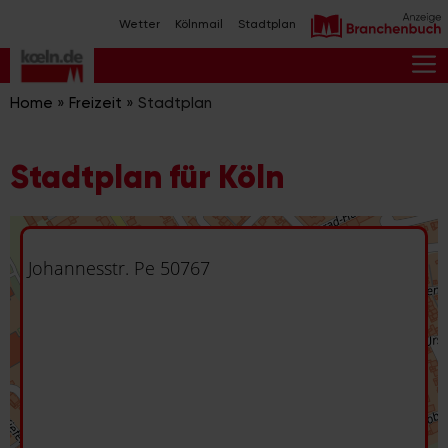
Zum
Wetter
Kölnmail
Stadtplan
Inhalt
springen
M
Home
»
Freizeit
»
Stadtplan
Stadtplan für Köln