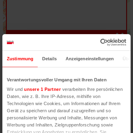
Hilfe
–
Legende
–
Fehler/Problem melden
Zustimmung
Details
Anzeigeneinstellungen
Über
Im Stadtplan verwenden wir als Basiskarte die
Darstellung des RVR-Kartenwerks
Stadtplanwerk
Verantwortungsvoller Umgang mit Ihren Daten
2.0
. Bei Auswahl des Kartenlayers „Detailkarte“
Wir und
unsere 1 Partner
verarbeiten Ihre persönlichen
erhältst Du unsere koeln.de-Karte mit vielen
Daten, wie z. B. Ihre IP-Adresse, mithilfe von
weiteren Details wie z.B. Hausnummern.
Technologien wie Cookies, um Informationen auf Ihrem
Gerät zu speichern und darauf zuzugreifen und so
Unser Stadtplan basiert auf Daten des
personalisierte Werbung und Inhalte, Messungen von
OpenStreetMap
-Projekts (
© OpenStreetMap
Werbung und Inhalten, Zielgruppenforschung sowie
Mitwirkende
) und von
OpenCycleMap.org
,
Entwicklung von Angeboten zu ermöglichen. Sie