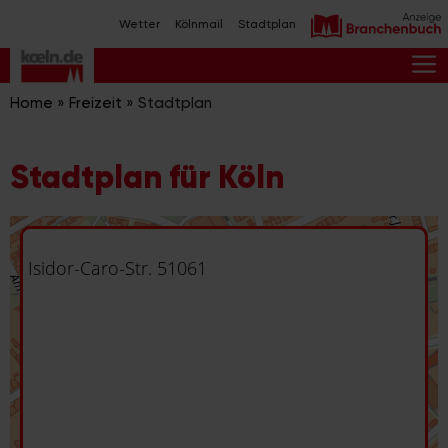
Zum
Wetter
Kölnmail
Stadtplan
Inhalt
springen
M
Home
»
Freizeit
»
Stadtplan
Stadtplan für Köln