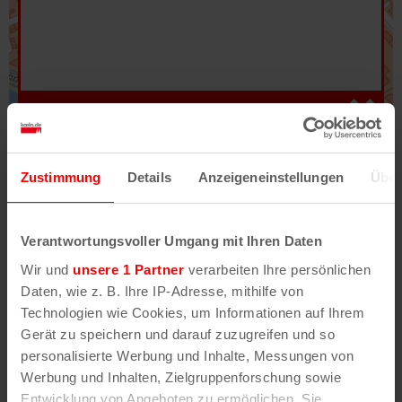
Hilfe
–
Legende
–
Fehler/Problem melden
Zustimmung
Details
Anzeigeneinstellungen
Über
Im Stadtplan verwenden wir als Basiskarte die
Darstellung des RVR-Kartenwerks
Stadtplanwerk
Verantwortungsvoller Umgang mit Ihren Daten
2.0
. Bei Auswahl des Kartenlayers „Detailkarte“
Wir und
unsere 1 Partner
verarbeiten Ihre persönlichen
erhältst Du unsere koeln.de-Karte mit vielen
Daten, wie z. B. Ihre IP-Adresse, mithilfe von
weiteren Details wie z.B. Hausnummern.
Technologien wie Cookies, um Informationen auf Ihrem
Gerät zu speichern und darauf zuzugreifen und so
Unser Stadtplan basiert auf Daten des
personalisierte Werbung und Inhalte, Messungen von
OpenStreetMap
-Projekts (
© OpenStreetMap
Werbung und Inhalten, Zielgruppenforschung sowie
Mitwirkende
) und von
OpenCycleMap.org
,
Entwicklung von Angeboten zu ermöglichen. Sie