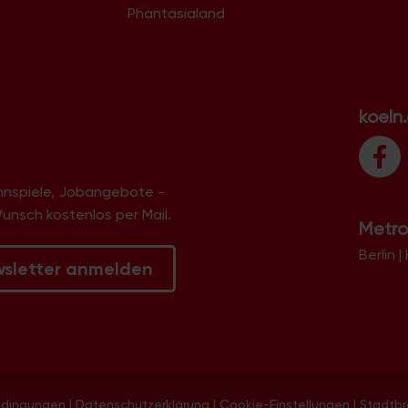
Phantasialand
koeln
innspiele, Jobangebote -
Wunsch kostenlos per Mail.
Metro
Berlin
|
wsletter anmelden
edingungen
|
Datenschutzerklärung
|
Cookie-Einstellungen
|
Stadtb