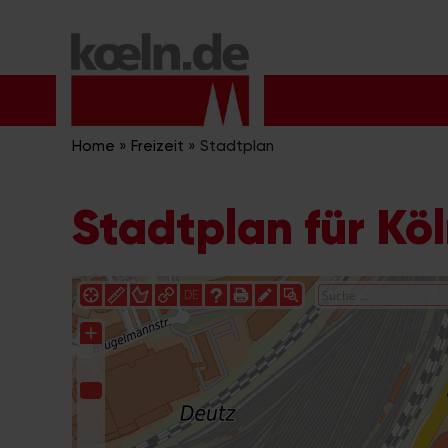
Zum
Inhalt
springen
Home
»
Freizeit
»
Stadtplan
Stadtplan für Kö