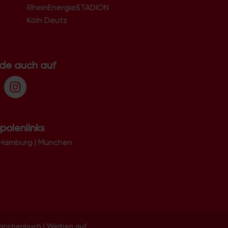
RheinEnergieSTADION
Köln Deutz
.de auch auf
polenlinks
Hamburg
|
München
ranchenbuch
|
Werben auf