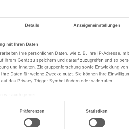
Details
Anzeigeneinstellungen
g mit Ihren Daten
arbeiten Ihre persönlichen Daten, wie z. B. Ihre IP-Adresse, mit
uf Ihrem Gerät zu speichern und darauf zuzugreifen und so pers
ung und Inhalten, Zielgruppenforschung sowie Entwicklung von
 Ihre Daten für welche Zwecke nutzt. Sie können Ihre Einwilligun
 auf das Privacy Trigger Symbol ändern oder widerrufen
n wir auch gerne:
re geografische Lage erfassen, welche bis auf einige Meter gen
te die Darstellung des RVR-Kartenwerks
Stadtpla
es Scannen nach bestimmten Merkmalen (Fingerprinting) identifi
Präferenzen
Statistiken
-Karte mit vielen weiteren Details wie z.B. Hausn
ie Ihre persönlichen Daten verarbeitet werden, und legen Sie I