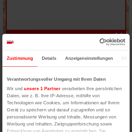
Hilfe
–
Legende
–
Fehler/Problem melden
Zustimmung
Details
Anzeigeneinstellungen
Über
Im Stadtplan verwenden wir als Basiskarte die
Darstellung des RVR-Kartenwerks
Stadtplanwerk
Verantwortungsvoller Umgang mit Ihren Daten
2.0
. Bei Auswahl des Kartenlayers „Detailkarte“
Wir und
unsere 1 Partner
verarbeiten Ihre persönlichen
erhältst Du unsere koeln.de-Karte mit vielen
Daten, wie z. B. Ihre IP-Adresse, mithilfe von
weiteren Details wie z.B. Hausnummern.
Technologien wie Cookies, um Informationen auf Ihrem
Gerät zu speichern und darauf zuzugreifen und so
Unser Stadtplan basiert auf Daten des
personalisierte Werbung und Inhalte, Messungen von
OpenStreetMap
-Projekts (
© OpenStreetMap
Werbung und Inhalten, Zielgruppenforschung sowie
Mitwirkende
) und von
OpenCycleMap.org
,
Entwicklung von Angeboten zu ermöglichen. Sie