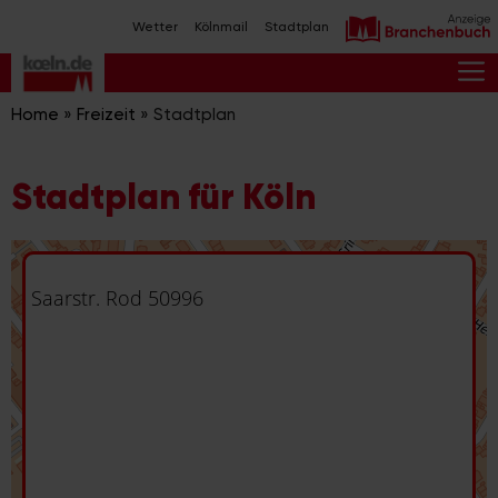
Zum
Wetter
Kölnmail
Stadtplan
Inhalt
springen
M
Home
»
Freizeit
»
Stadtplan
Stadtplan für Köln