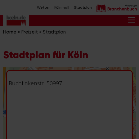
Zum
Wetter
Kölnmail
Stadtplan
Inhalt
springen
M
Home
»
Freizeit
»
Stadtplan
Stadtplan für Köln