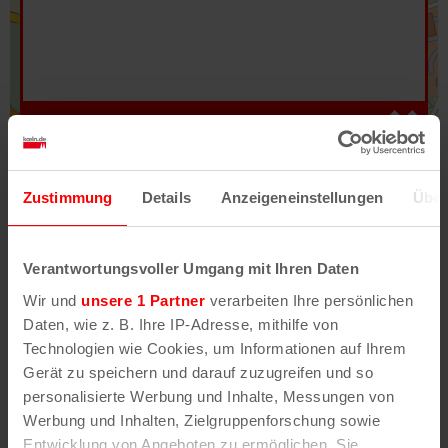
Hilfe
–
Legende
–
Fehler/Problem melden
Zustimmung
Details
Anzeigeneinstellungen
Über
Im Stadtplan verwenden wir als Basiskarte die
Darstellung des RVR-Kartenwerks
Stadtplanwerk
Verantwortungsvoller Umgang mit Ihren Daten
2.0
. Bei Auswahl des Kartenlayers „Detailkarte“
Wir und
unsere 1 Partner
verarbeiten Ihre persönlichen
erhältst Du unsere koeln.de-Karte mit vielen
Daten, wie z. B. Ihre IP-Adresse, mithilfe von
weiteren Details wie z.B. Hausnummern.
Technologien wie Cookies, um Informationen auf Ihrem
Gerät zu speichern und darauf zuzugreifen und so
Unser Stadtplan basiert auf Daten des
personalisierte Werbung und Inhalte, Messungen von
OpenStreetMap
-Projekts (
© OpenStreetMap
Werbung und Inhalten, Zielgruppenforschung sowie
Mitwirkende
) und von
OpenCycleMap.org
,
Entwicklung von Angeboten zu ermöglichen. Sie