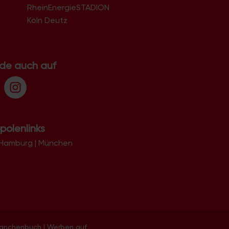
RheinEnergieSTADION
Köln Deutz
.de auch auf
polenlinks
Hamburg
|
München
ranchenbuch
|
Werben auf