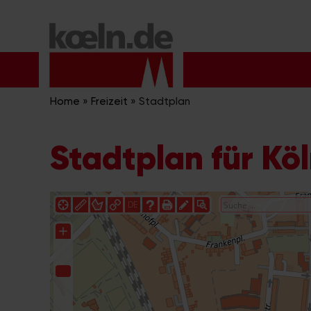
Zum
Inhalt
springen
Home
»
Freizeit
»
Stadtplan
Stadtplan für Kö