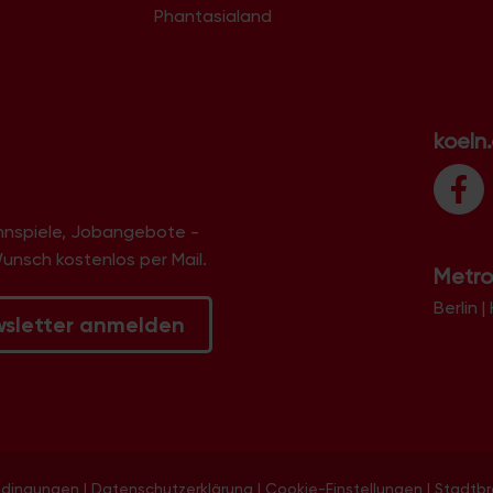
Phantasialand
koeln
innspiele, Jobangebote -
Wunsch kostenlos per Mail.
Metro
Berlin
|
wsletter anmelden
edingungen
|
Datenschutzerklärung
|
Cookie-Einstellungen
|
Stadtb