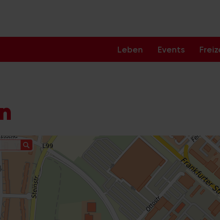
Leben
Events
Freiz
ln