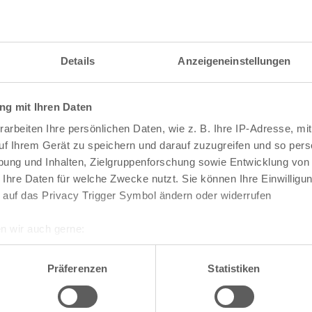
Details
Anzeigeneinstellungen
g mit Ihren Daten
arbeiten Ihre persönlichen Daten, wie z. B. Ihre IP-Adresse, mit
uf Ihrem Gerät zu speichern und darauf zuzugreifen und so pers
ung und Inhalten, Zielgruppenforschung sowie Entwicklung von
 Ihre Daten für welche Zwecke nutzt. Sie können Ihre Einwilligun
 auf das Privacy Trigger Symbol ändern oder widerrufen
n wir auch gerne:
re geografische Lage erfassen, welche bis auf einige Meter gen
te die Darstellung des RVR-Kartenwerks
Stadtpla
es Scannen nach bestimmten Merkmalen (Fingerprinting) identifi
Präferenzen
Statistiken
-Karte mit vielen weiteren Details wie z.B. Hausn
ie Ihre persönlichen Daten verarbeitet werden, und legen Sie I