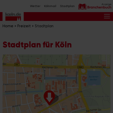
Zum
Wetter
Kölnmail
Stadtplan
Inhalt
springen
M
Home
»
Freizeit
»
Stadtplan
Stadtplan für Köln