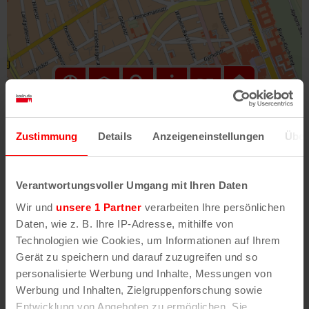
Hilfe
–
Legende
–
Fehler/Problem melden
Zustimmung
Details
Anzeigeneinstellungen
Über
Im Stadtplan verwenden wir als Basiskarte die
Darstellung des RVR-Kartenwerks
Stadtplanwerk
Verantwortungsvoller Umgang mit Ihren Daten
2.0
. Bei Auswahl des Kartenlayers „Detailkarte“
Wir und
unsere 1 Partner
verarbeiten Ihre persönlichen
erhältst Du unsere koeln.de-Karte mit vielen
Daten, wie z. B. Ihre IP-Adresse, mithilfe von
weiteren Details wie z.B. Hausnummern.
Technologien wie Cookies, um Informationen auf Ihrem
Gerät zu speichern und darauf zuzugreifen und so
Unser Stadtplan basiert auf Daten des
personalisierte Werbung und Inhalte, Messungen von
OpenStreetMap
-Projekts (
© OpenStreetMap
Werbung und Inhalten, Zielgruppenforschung sowie
Mitwirkende
) und von
OpenCycleMap.org
,
Entwicklung von Angeboten zu ermöglichen. Sie