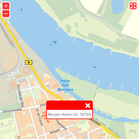
+
−
Meister-Anton-Str. 50769