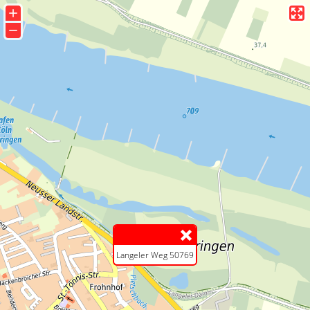
+
−
Langeler Weg 50769