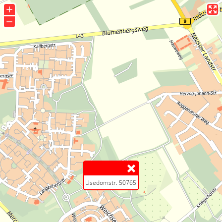
+
−
Usedomstr. 50765