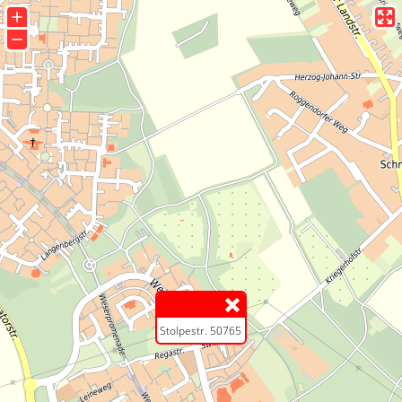
+
−
Stolpestr. 50765