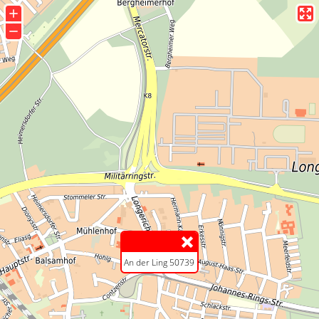
+
−
An der Ling 50739