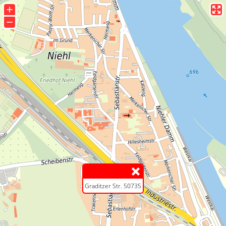
+
−
Graditzer Str. 50735