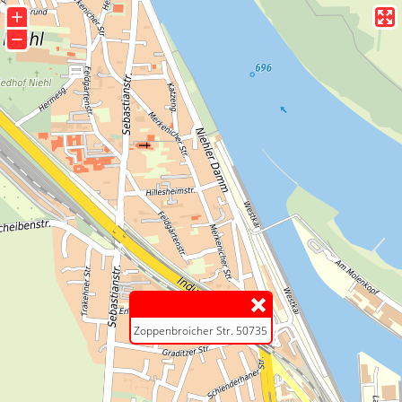
+
−
Zoppenbroicher Str. 50735