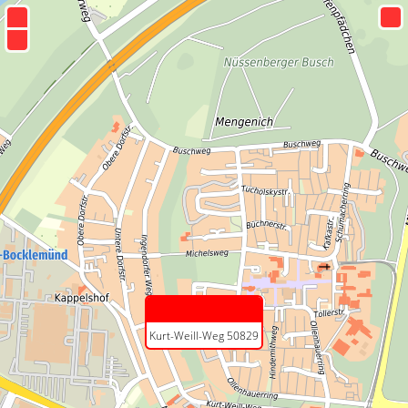
+
−
Kurt-Weill-Weg 50829