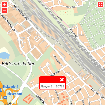
+
−
Alzeyer Str. 50739