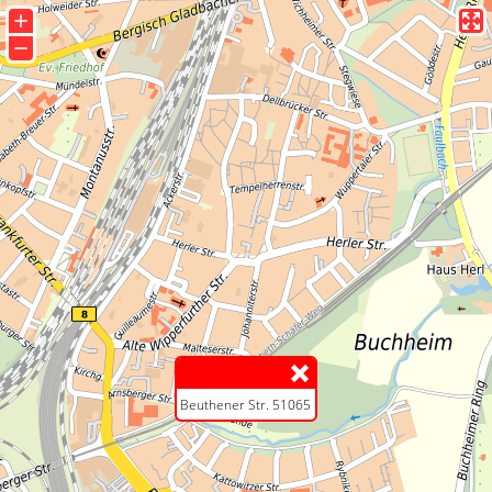
+
−
Beuthener Str. 51065