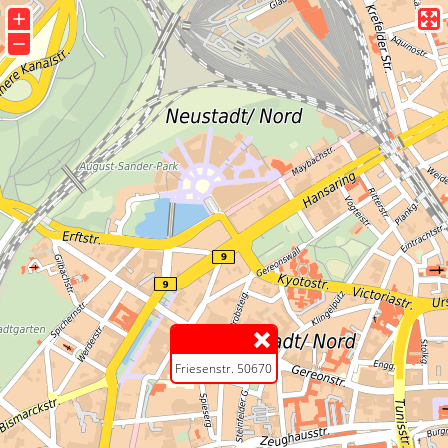
+
−
Friesenstr. 50670