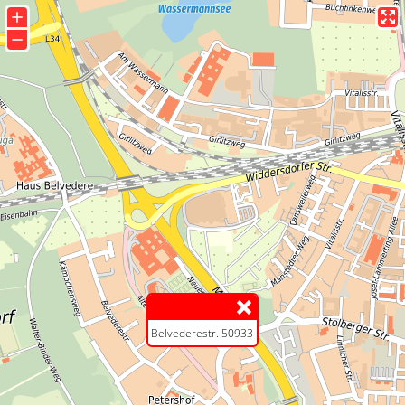
+
−
Belvederestr. 50933