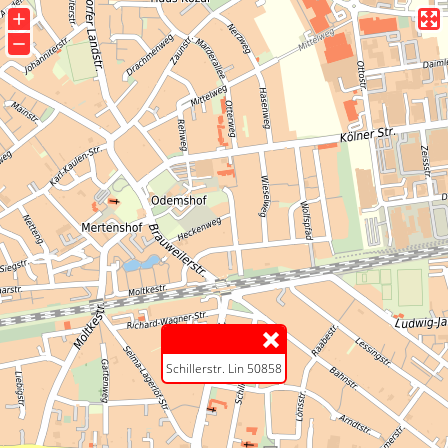
+
−
Schillerstr. Lin 50858