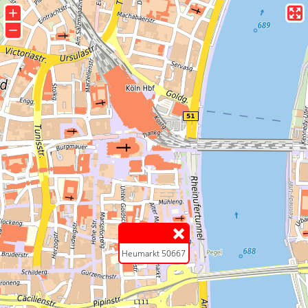
+
−
Heumarkt 50667