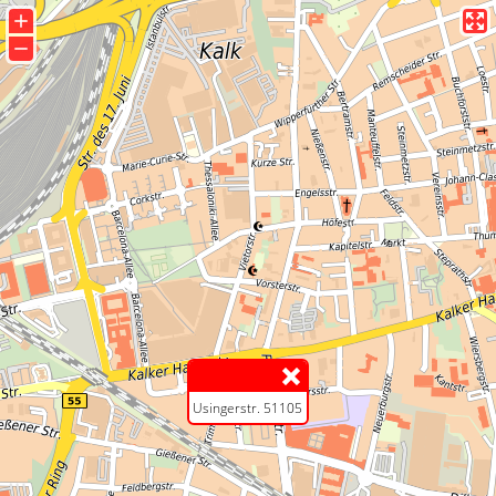
+
−
Usingerstr. 51105