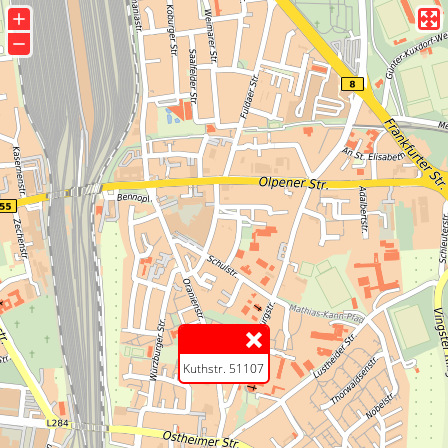
+
−
Kuthstr. 51107