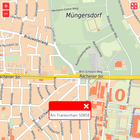
+
−
Am Frankenhain 50858