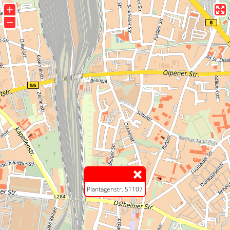
+
−
Plantagenstr. 51107