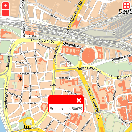
+
−
Bruktererstr. 50679