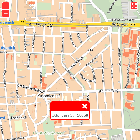
+
−
Otto-Klein-Str. 50858