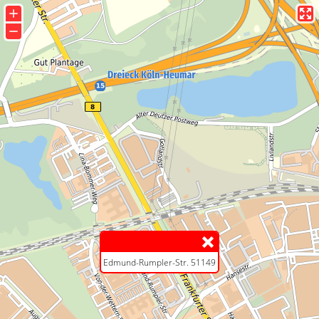
+
−
Edmund-Rumpler-Str. 51149