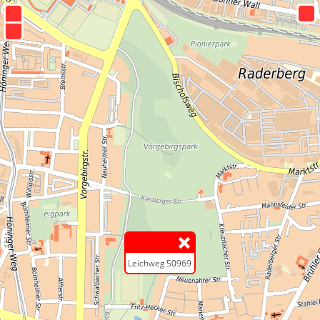
+
−
Leichweg 50969