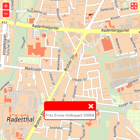
+
−
Fritz-Encke-Volkspark 50968