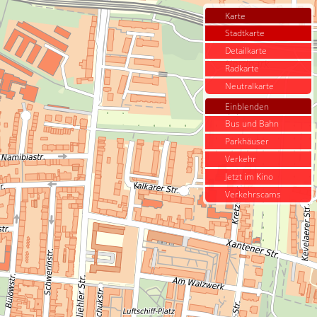
Karte
Stadtkarte
Detailkarte
Radkarte
Neutralkarte
Einblenden
Bus und Bahn
Parkhäuser
Verkehr
Jetzt im Kino
Verkehrscams