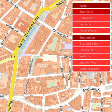
Karte
Stadtkarte
Detailkarte
Radkarte
Neutralkarte
Einblenden
Bus und Bahn
Parkhäuser
Verkehr
Jetzt im Kino
Verkehrscams