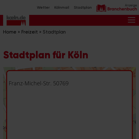
Zum
Wetter
Kölnmail
Stadtplan
Inhalt
springen
M
Home
»
Freizeit
»
Stadtplan
Stadtplan für Köln