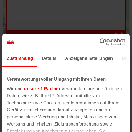
Hilfe
–
Legende
–
Fehler/Problem melden
Zustimmung
Details
Anzeigeneinstellungen
Über
Im Stadtplan verwenden wir als Basiskarte die
Darstellung des RVR-Kartenwerks
Stadtplanwerk
Verantwortungsvoller Umgang mit Ihren Daten
2.0
. Bei Auswahl des Kartenlayers „Detailkarte“
Wir und
unsere 1 Partner
verarbeiten Ihre persönlichen
erhältst Du unsere koeln.de-Karte mit vielen
Daten, wie z. B. Ihre IP-Adresse, mithilfe von
weiteren Details wie z.B. Hausnummern.
Technologien wie Cookies, um Informationen auf Ihrem
Gerät zu speichern und darauf zuzugreifen und so
Unser Stadtplan basiert auf Daten des
personalisierte Werbung und Inhalte, Messungen von
OpenStreetMap
-Projekts (
© OpenStreetMap
Werbung und Inhalten, Zielgruppenforschung sowie
Mitwirkende
) und von
OpenCycleMap.org
,
Entwicklung von Angeboten zu ermöglichen. Sie