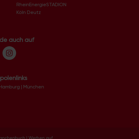
RheinEnergieSTADION
Köln Deutz
.de auch auf
polenlinks
Hamburg
|
München
ranchenbuch
|
Werben auf