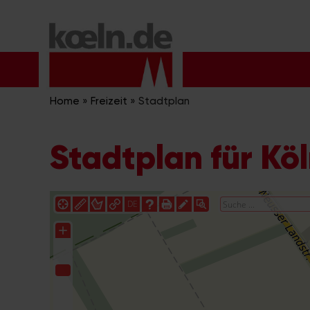
Zum
Inhalt
springen
Home
»
Freizeit
»
Stadtplan
Stadtplan für Kö