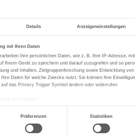
Details
Anzeigeneinstellungen
g mit Ihren Daten
arbeiten Ihre persönlichen Daten, wie z. B. Ihre IP-Adresse, mit
uf Ihrem Gerät zu speichern und darauf zuzugreifen und so pers
ung und Inhalten, Zielgruppenforschung sowie Entwicklung von
 Ihre Daten für welche Zwecke nutzt. Sie können Ihre Einwilligun
 auf das Privacy Trigger Symbol ändern oder widerrufen
n wir auch gerne:
re geografische Lage erfassen, welche bis auf einige Meter gen
te die Darstellung des RVR-Kartenwerks
Stadtpla
es Scannen nach bestimmten Merkmalen (Fingerprinting) identifi
Präferenzen
Statistiken
-Karte mit vielen weiteren Details wie z.B. Hausn
ie Ihre persönlichen Daten verarbeitet werden, und legen Sie I