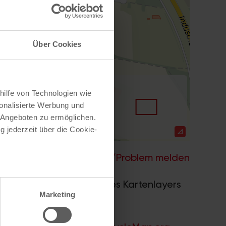
Über Cookies
hilfe von Technologien wie
onalisierte Werbung und
 Angeboten zu ermöglichen.
g jederzeit über die Cookie-
Hilfe
–
Legende
–
Fehler/Problem melden
au sein können
nwerk 2.0
. Bei Auswahl des Kartenlayers
zieren
Marketing
ummern.
hre Präferenzen im
Abschnitt