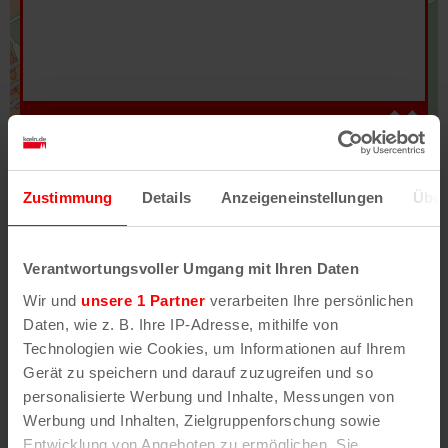
Hilfe
–
Legende
–
Fehler/Problem melden
Zustimmung
Details
Anzeigeneinstellungen
Über
Im Stadtplan verwenden wir als Basiskarte die
Darstellung des RVR-Kartenwerks
Stadtplanwerk
Verantwortungsvoller Umgang mit Ihren Daten
2.0
. Bei Auswahl des Kartenlayers „Detailkarte“
Wir und
unsere 1 Partner
verarbeiten Ihre persönlichen
erhältst Du unsere koeln.de-Karte mit vielen
Daten, wie z. B. Ihre IP-Adresse, mithilfe von
weiteren Details wie z.B. Hausnummern.
Technologien wie Cookies, um Informationen auf Ihrem
Gerät zu speichern und darauf zuzugreifen und so
Unser Stadtplan basiert auf Daten des
personalisierte Werbung und Inhalte, Messungen von
OpenStreetMap
-Projekts (
© OpenStreetMap
Werbung und Inhalten, Zielgruppenforschung sowie
Mitwirkende
) und von
OpenCycleMap.org
,
Entwicklung von Angeboten zu ermöglichen. Sie