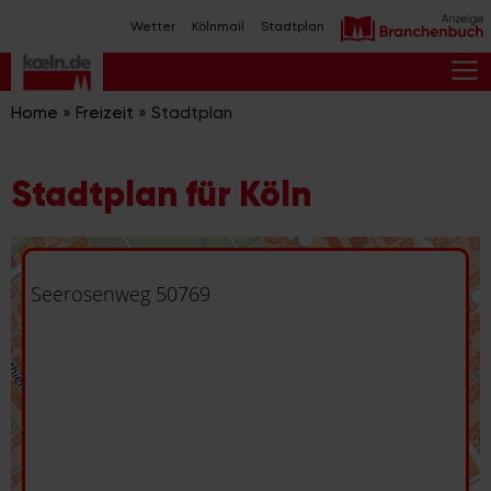
Zum
Wetter
Kölnmail
Stadtplan
Inhalt
springen
M
Home
»
Freizeit
»
Stadtplan
Stadtplan für Köln