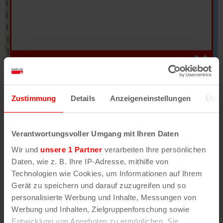
Hilfe
–
Legende
–
Fehler/Problem melden
Zustimmung
Details
Anzeigeneinstellungen
Über
Im Stadtplan verwenden wir als Basiskarte die
Darstellung des RVR-Kartenwerks
Stadtplanwerk
Verantwortungsvoller Umgang mit Ihren Daten
2.0
. Bei Auswahl des Kartenlayers „Detailkarte“
Wir und
unsere 1 Partner
verarbeiten Ihre persönlichen
erhältst Du unsere koeln.de-Karte mit vielen
Daten, wie z. B. Ihre IP-Adresse, mithilfe von
weiteren Details wie z.B. Hausnummern.
Technologien wie Cookies, um Informationen auf Ihrem
Gerät zu speichern und darauf zuzugreifen und so
Unser Stadtplan basiert auf Daten des
personalisierte Werbung und Inhalte, Messungen von
OpenStreetMap
-Projekts (
© OpenStreetMap
Werbung und Inhalten, Zielgruppenforschung sowie
Mitwirkende
) und von
OpenCycleMap.org
,
Entwicklung von Angeboten zu ermöglichen. Sie