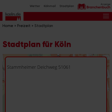
Zum
Wetter
Kölnmail
Stadtplan
Inhalt
springen
M
Home
»
Freizeit
»
Stadtplan
Stadtplan für Köln