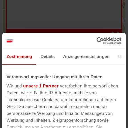
Hilfe
–
Legende
–
Fehler/Problem melden
Zustimmung
Details
Anzeigeneinstellungen
Über
Im Stadtplan verwenden wir als Basiskarte die
Darstellung des RVR-Kartenwerks
Stadtplanwerk
Verantwortungsvoller Umgang mit Ihren Daten
2.0
. Bei Auswahl des Kartenlayers „Detailkarte“
Wir und
unsere 1 Partner
verarbeiten Ihre persönlichen
erhältst Du unsere koeln.de-Karte mit vielen
Daten, wie z. B. Ihre IP-Adresse, mithilfe von
weiteren Details wie z.B. Hausnummern.
Technologien wie Cookies, um Informationen auf Ihrem
Gerät zu speichern und darauf zuzugreifen und so
Unser Stadtplan basiert auf Daten des
personalisierte Werbung und Inhalte, Messungen von
OpenStreetMap
-Projekts (
© OpenStreetMap
Werbung und Inhalten, Zielgruppenforschung sowie
Mitwirkende
) und von
OpenCycleMap.org
,
Entwicklung von Angeboten zu ermöglichen. Sie