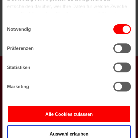
veröffentlicht unter der
ODb-Lizenz
bzw.
CC-BY-
entscheiden darüber, wer Ihre Daten für welche Zwecke
SA 2.0
(für die Tiles der Radkarte). Die Anwendung
nutzt. Sie können Ihre Einwilligung jederzeit über die
wurde entwickelt von koeln.de und der Firma Klaus
Cookie-Erklärung oder durch Klicken auf das Privacy
Einwilligungsauswahl
Benndorf / CloudGIS.de
Trigger Symbol ändern oder widerrufen
Notwendig
Wenn Sie es erlauben, würden wir auch gerne:
Präferenzen
Informationen über Ihre geografische Lage
erfassen, welche bis auf einige Meter genau sein
koeln.de auch auf
können
Statistiken
Ihr Gerät durch aktives Scannen nach
bestimmten Merkmalen (Fingerprinting) identifizieren
Marketing
Erfahren Sie mehr darüber, wie Ihre persönlichen Daten
verarbeitet werden, und legen Sie Ihre Präferenzen im
Newsletter
Abschnitt Einzelheiten
fest.
Veranstaltungen in Köln, Gewinnspiele, Jobangebote -
Alle Cookies zulassen
das alles schicken wir dir auf Wunsch kostenlos per Mail.
Wir verwenden Cookies, um Inhalte und Anzeigen zu
personalisieren, Funktionen für soziale Medien anbieten
Jetzt für den Newsletter anmelden
Auswahl erlauben
zu können und die Zugriffe auf unsere Website zu