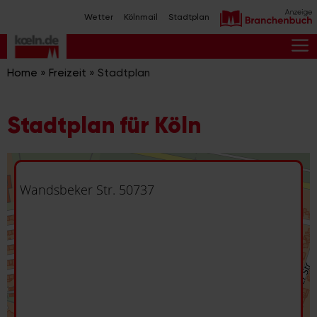
Zum
Wetter
Kölnmail
Stadtplan
Inhalt
springen
M
Home
»
Freizeit
»
Stadtplan
Stadtplan für Köln