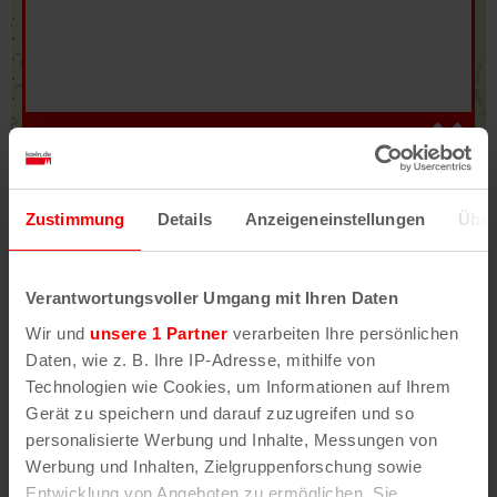
Hilfe
–
Legende
–
Fehler/Problem melden
Zustimmung
Details
Anzeigeneinstellungen
Über
Im Stadtplan verwenden wir als Basiskarte die
Darstellung des RVR-Kartenwerks
Stadtplanwerk
Verantwortungsvoller Umgang mit Ihren Daten
2.0
. Bei Auswahl des Kartenlayers „Detailkarte“
Wir und
unsere 1 Partner
verarbeiten Ihre persönlichen
erhältst Du unsere koeln.de-Karte mit vielen
Daten, wie z. B. Ihre IP-Adresse, mithilfe von
weiteren Details wie z.B. Hausnummern.
Technologien wie Cookies, um Informationen auf Ihrem
Gerät zu speichern und darauf zuzugreifen und so
Unser Stadtplan basiert auf Daten des
personalisierte Werbung und Inhalte, Messungen von
OpenStreetMap
-Projekts (
© OpenStreetMap
Werbung und Inhalten, Zielgruppenforschung sowie
Mitwirkende
) und von
OpenCycleMap.org
,
Entwicklung von Angeboten zu ermöglichen. Sie