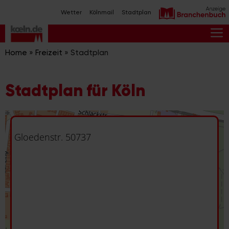
Zum
Wetter
Kölnmail
Stadtplan
Inhalt
springen
M
Home
»
Freizeit
»
Stadtplan
Stadtplan für Köln