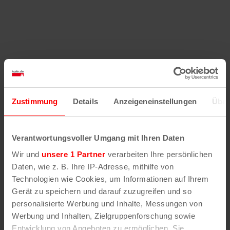
Hilfe
–
Legende
–
Fehler/Problem melden
Zustimmung
Details
Anzeigeneinstellungen
Über
Im Stadtplan verwenden wir als Basiskarte die
Darstellung des RVR-Kartenwerks
Stadtplanwerk
Verantwortungsvoller Umgang mit Ihren Daten
2.0
. Bei Auswahl des Kartenlayers „Detailkarte“
Wir und
unsere 1 Partner
verarbeiten Ihre persönlichen
erhältst Du unsere koeln.de-Karte mit vielen
Daten, wie z. B. Ihre IP-Adresse, mithilfe von
weiteren Details wie z.B. Hausnummern.
Technologien wie Cookies, um Informationen auf Ihrem
Gerät zu speichern und darauf zuzugreifen und so
Unser Stadtplan basiert auf Daten des
personalisierte Werbung und Inhalte, Messungen von
OpenStreetMap
-Projekts (
© OpenStreetMap
Werbung und Inhalten, Zielgruppenforschung sowie
Mitwirkende
) und von
OpenCycleMap.org
,
Entwicklung von Angeboten zu ermöglichen. Sie