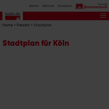
Zum
Wetter
Kölnmail
Stadtplan
Inhalt
springen
M
Home
»
Freizeit
»
Stadtplan
Stadtplan für Köln