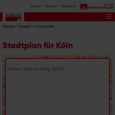
Zum
Wetter
Kölnmail
Stadtplan
Inhalt
springen
M
Home
»
Freizeit
»
Stadtplan
Stadtplan für Köln