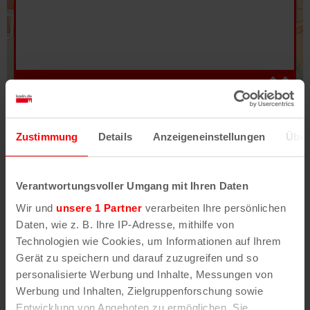
Hilfe
–
Legende
–
Fehler/Problem melden
Zustimmung
Details
Anzeigeneinstellungen
Über
Im Stadtplan verwenden wir als Basiskarte die
Darstellung des RVR-Kartenwerks
Stadtplanwerk
Verantwortungsvoller Umgang mit Ihren Daten
2.0
. Bei Auswahl des Kartenlayers „Detailkarte“
Wir und
unsere 1 Partner
verarbeiten Ihre persönlichen
erhältst Du unsere koeln.de-Karte mit vielen
Daten, wie z. B. Ihre IP-Adresse, mithilfe von
weiteren Details wie z.B. Hausnummern.
Technologien wie Cookies, um Informationen auf Ihrem
Gerät zu speichern und darauf zuzugreifen und so
Unser Stadtplan basiert auf Daten des
personalisierte Werbung und Inhalte, Messungen von
OpenStreetMap
-Projekts (
© OpenStreetMap
Werbung und Inhalten, Zielgruppenforschung sowie
Mitwirkende
) und von
OpenCycleMap.org
,
Entwicklung von Angeboten zu ermöglichen. Sie