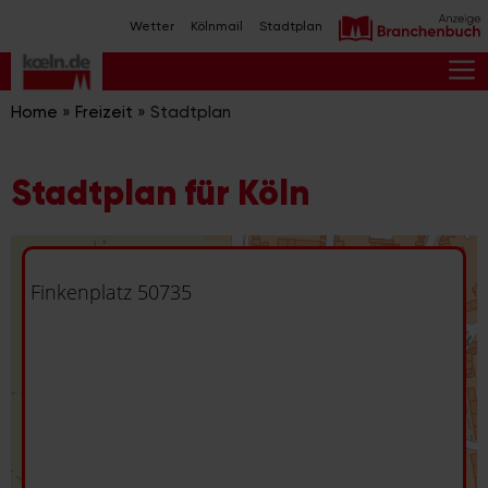
Zum
Wetter
Kölnmail
Stadtplan
Inhalt
springen
M
Home
»
Freizeit
»
Stadtplan
Stadtplan für Köln