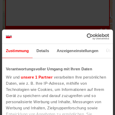
Hilfe
–
Legende
–
Fehler/Problem melden
Zustimmung
Details
Anzeigeneinstellungen
Über
Im Stadtplan verwenden wir als Basiskarte die
Darstellung des RVR-Kartenwerks
Stadtplanwerk
Verantwortungsvoller Umgang mit Ihren Daten
2.0
. Bei Auswahl des Kartenlayers „Detailkarte“
Wir und
unsere 1 Partner
verarbeiten Ihre persönlichen
erhältst Du unsere koeln.de-Karte mit vielen
Daten, wie z. B. Ihre IP-Adresse, mithilfe von
weiteren Details wie z.B. Hausnummern.
Technologien wie Cookies, um Informationen auf Ihrem
Gerät zu speichern und darauf zuzugreifen und so
Unser Stadtplan basiert auf Daten des
personalisierte Werbung und Inhalte, Messungen von
OpenStreetMap
-Projekts (
© OpenStreetMap
Werbung und Inhalten, Zielgruppenforschung sowie
Mitwirkende
) und von
OpenCycleMap.org
,
Entwicklung von Angeboten zu ermöglichen. Sie