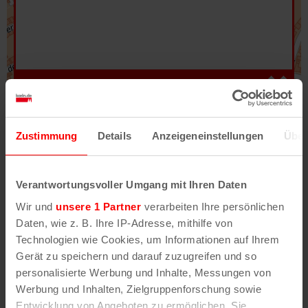
Hilfe
–
Legende
–
Fehler/Problem melden
Zustimmung
Details
Anzeigeneinstellungen
Über
Im Stadtplan verwenden wir als Basiskarte die
Darstellung des RVR-Kartenwerks
Stadtplanwerk
Verantwortungsvoller Umgang mit Ihren Daten
2.0
. Bei Auswahl des Kartenlayers „Detailkarte“
Wir und
unsere 1 Partner
verarbeiten Ihre persönlichen
erhältst Du unsere koeln.de-Karte mit vielen
Daten, wie z. B. Ihre IP-Adresse, mithilfe von
weiteren Details wie z.B. Hausnummern.
Technologien wie Cookies, um Informationen auf Ihrem
Gerät zu speichern und darauf zuzugreifen und so
Unser Stadtplan basiert auf Daten des
personalisierte Werbung und Inhalte, Messungen von
OpenStreetMap
-Projekts (
© OpenStreetMap
Werbung und Inhalten, Zielgruppenforschung sowie
Mitwirkende
) und von
OpenCycleMap.org
,
Entwicklung von Angeboten zu ermöglichen. Sie