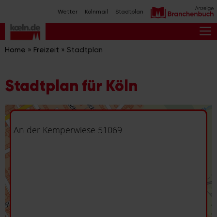
Zum
Wetter
Kölnmail
Stadtplan
Inhalt
springen
M
Home
»
Freizeit
»
Stadtplan
Stadtplan für Köln