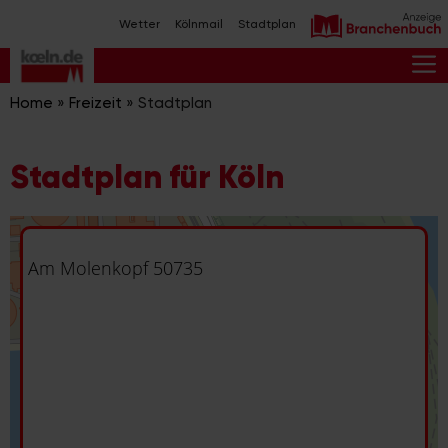
Zum
Wetter
Kölnmail
Stadtplan
Inhalt
springen
M
Home
»
Freizeit
»
Stadtplan
Stadtplan für Köln