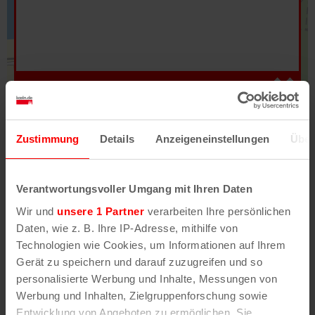
Hilfe
–
Legende
–
Fehler/Problem melden
Zustimmung
Details
Anzeigeneinstellungen
Über
Im Stadtplan verwenden wir als Basiskarte die
Darstellung des RVR-Kartenwerks
Stadtplanwerk
Verantwortungsvoller Umgang mit Ihren Daten
2.0
. Bei Auswahl des Kartenlayers „Detailkarte“
Wir und
unsere 1 Partner
verarbeiten Ihre persönlichen
erhältst Du unsere koeln.de-Karte mit vielen
Daten, wie z. B. Ihre IP-Adresse, mithilfe von
weiteren Details wie z.B. Hausnummern.
Technologien wie Cookies, um Informationen auf Ihrem
Gerät zu speichern und darauf zuzugreifen und so
Unser Stadtplan basiert auf Daten des
personalisierte Werbung und Inhalte, Messungen von
OpenStreetMap
-Projekts (
© OpenStreetMap
Werbung und Inhalten, Zielgruppenforschung sowie
Mitwirkende
) und von
OpenCycleMap.org
,
Entwicklung von Angeboten zu ermöglichen. Sie