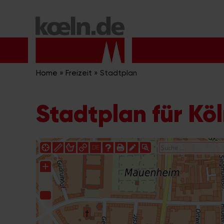
Zum
Inhalt
springen
Home
»
Freizeit
»
Stadtplan
Stadtplan für Kö