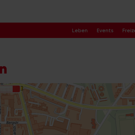
Leben
Events
Freiz
ln