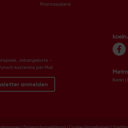
Phantasialand
koeln
innspiele, Jobangebote -
Wunsch kostenlos per Mail.
Metro
Berlin
|
wsletter anmelden
edingungen
|
Datenschutzerklärung
|
Cookie-Einstellungen
|
Stadtb