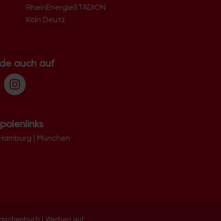
RheinEnergieSTADION
Köln Deutz
.de auch auf
polenlinks
Hamburg
|
München
ranchenbuch
|
Werben auf