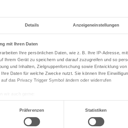
Details
Anzeigeneinstellungen
g mit Ihren Daten
arbeiten Ihre persönlichen Daten, wie z. B. Ihre IP-Adresse, mit
uf Ihrem Gerät zu speichern und darauf zuzugreifen und so pers
ung und Inhalten, Zielgruppenforschung sowie Entwicklung von
 Ihre Daten für welche Zwecke nutzt. Sie können Ihre Einwilligun
 auf das Privacy Trigger Symbol ändern oder widerrufen
n wir auch gerne:
re geografische Lage erfassen, welche bis auf einige Meter gen
te die Darstellung des RVR-Kartenwerks
Stadtpla
es Scannen nach bestimmten Merkmalen (Fingerprinting) identifi
Präferenzen
Statistiken
-Karte mit vielen weiteren Details wie z.B. Hausn
ie Ihre persönlichen Daten verarbeitet werden, und legen Sie I