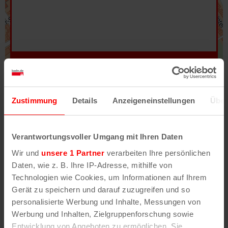
Hilfe
–
Legende
–
Fehler/Problem melden
Zustimmung
Details
Anzeigeneinstellungen
Über
Im Stadtplan verwenden wir als Basiskarte die
Darstellung des RVR-Kartenwerks
Stadtplanwerk
Verantwortungsvoller Umgang mit Ihren Daten
2.0
. Bei Auswahl des Kartenlayers „Detailkarte“
Wir und
unsere 1 Partner
verarbeiten Ihre persönlichen
erhältst Du unsere koeln.de-Karte mit vielen
Daten, wie z. B. Ihre IP-Adresse, mithilfe von
weiteren Details wie z.B. Hausnummern.
Technologien wie Cookies, um Informationen auf Ihrem
Gerät zu speichern und darauf zuzugreifen und so
Unser Stadtplan basiert auf Daten des
personalisierte Werbung und Inhalte, Messungen von
OpenStreetMap
-Projekts (
© OpenStreetMap
Werbung und Inhalten, Zielgruppenforschung sowie
Mitwirkende
) und von
OpenCycleMap.org
,
Entwicklung von Angeboten zu ermöglichen. Sie