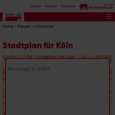
Zum
Wetter
Kölnmail
Stadtplan
Inhalt
springen
M
Home
»
Freizeit
»
Stadtplan
Stadtplan für Köln