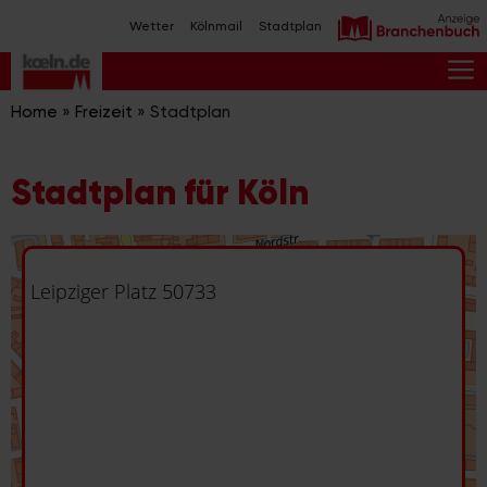
Zum
Wetter
Kölnmail
Stadtplan
Inhalt
springen
M
Home
»
Freizeit
»
Stadtplan
Stadtplan für Köln