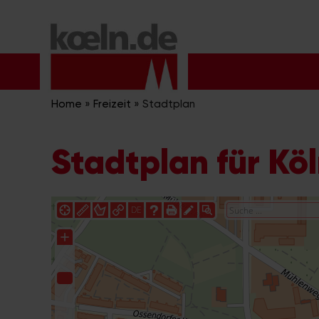
Zum
Inhalt
springen
Home
»
Freizeit
»
Stadtplan
Stadtplan für Kö