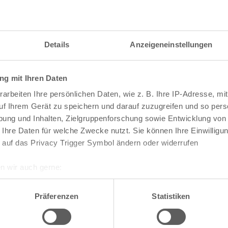
Details
Anzeigeneinstellungen
g mit Ihren Daten
arbeiten Ihre persönlichen Daten, wie z. B. Ihre IP-Adresse, mit
uf Ihrem Gerät zu speichern und darauf zuzugreifen und so pers
ung und Inhalten, Zielgruppenforschung sowie Entwicklung von
 Ihre Daten für welche Zwecke nutzt. Sie können Ihre Einwilligun
 auf das Privacy Trigger Symbol ändern oder widerrufen
n wir auch gerne:
re geografische Lage erfassen, welche bis auf einige Meter gen
te die Darstellung des RVR-Kartenwerks
Stadtpla
es Scannen nach bestimmten Merkmalen (Fingerprinting) identifi
Präferenzen
Statistiken
-Karte mit vielen weiteren Details wie z.B. Hausn
ie Ihre persönlichen Daten verarbeitet werden, und legen Sie I