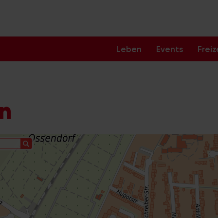
Leben
Events
Freiz
ln