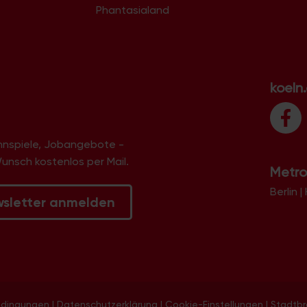
Phantasialand
koeln
innspiele, Jobangebote -
Wunsch kostenlos per Mail.
Metro
Berlin
|
wsletter anmelden
edingungen
|
Datenschutzerklärung
|
Cookie-Einstellungen
|
Stadtb