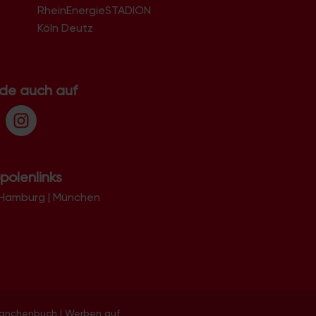
RheinEnergieSTADION
Köln Deutz
.de auch auf
polenlinks
Hamburg
|
München
ranchenbuch
|
Werben auf