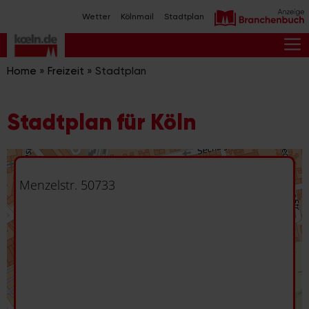
Zum
Wetter
Kölnmail
Stadtplan
Inhalt
springen
M
Home
»
Freizeit
»
Stadtplan
Stadtplan für Köln