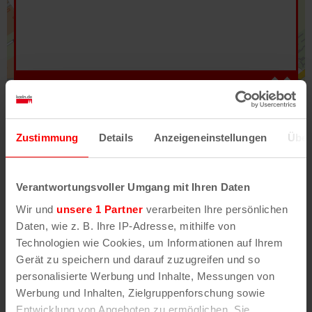
Hilfe
–
Legende
–
Fehler/Problem melden
Zustimmung
Details
Anzeigeneinstellungen
Über
Im Stadtplan verwenden wir als Basiskarte die
Darstellung des RVR-Kartenwerks
Stadtplanwerk
Verantwortungsvoller Umgang mit Ihren Daten
2.0
. Bei Auswahl des Kartenlayers „Detailkarte“
Wir und
unsere 1 Partner
verarbeiten Ihre persönlichen
erhältst Du unsere koeln.de-Karte mit vielen
Daten, wie z. B. Ihre IP-Adresse, mithilfe von
weiteren Details wie z.B. Hausnummern.
Technologien wie Cookies, um Informationen auf Ihrem
Gerät zu speichern und darauf zuzugreifen und so
Unser Stadtplan basiert auf Daten des
personalisierte Werbung und Inhalte, Messungen von
OpenStreetMap
-Projekts (
© OpenStreetMap
Werbung und Inhalten, Zielgruppenforschung sowie
Mitwirkende
) und von
OpenCycleMap.org
,
Entwicklung von Angeboten zu ermöglichen. Sie